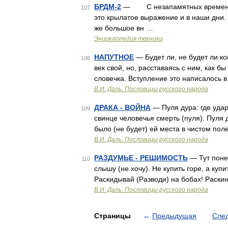
БРДМ-2
— С незапамятных времен гово
107
это крылатое выражение и в наши дни. 
же большое вн …
Энциклопедия техники
НАПУТНОЕ
— Будет ли, не будет ли ко
108
век свой, но, расставаясь с ним, как б
словечка. Вступление это написалось в
В.И. Даль. Пословицы русского народа
ДРАКА - ВОЙНА
— Пуля дура: где уда
109
свинце человечья смерть (пуля). Пуля д
было (не будет) ей места в чистом пол
В.И. Даль. Пословицы русского народа
РАЗДУМЬЕ - РЕШИМОСТЬ
— Тут понев
110
слышу (не хочу). Не купить горе, а купит
Раскидывай (Разводи) на бобах! Раски
В.И. Даль. Пословицы русского народа
Страницы
←
Предыдущая
Сле