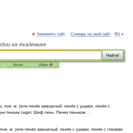
Запомнить сайт
Словарь на свой сайт
RU
едии на Академике
Найти!
Книги
Игры ⚽
 пня, м. (или пенёк замшелый, пенёк с ушами, пенёк с
 одни пеньки сидят. Шеф пень. Пенек пеньком …
ня, м. (или пенёк замшелый, пенёк с ушами, пенёк с глазами