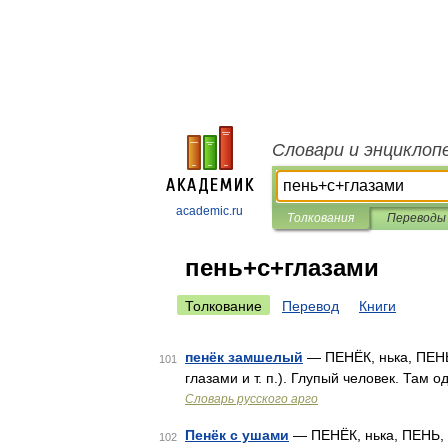
Словари и энциклоп
academic.ru
Толкования
Переводы
пень+с+глазами
Толкование
Перевод
Книги
пенёк замшелый
— ПЕНЁК, нька, ПЕНЬ,
101
глазами и т. п.). Глупый человек. Там
Словарь русского арго
Пенёк с ушами
— ПЕНЁК, нька, ПЕНЬ, п
102