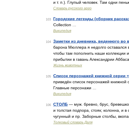
и т. п.). Глупый человек. Там одни пен
Словарь русского арго
Городские легенды (сборник расска
103
Collection …
Википедия
Заметки из дневника, веденного во
104
барона Мюллера я недолго оставался в
чтобы там пополнить наши коллекции и 
прибытии в гавань Александрии Аббас
Жизнь животных
Список персонажей книжной серии
105
приведён список персонажей книжной
Главные персонажи …
Википедия
СТОЛБ
— муж. бревно, брус, бревешко,
106
и толстая подпора, стояк; колонна, и в 
чугунный и пр. Заборные столбы, вкопа
Толковый словарь Даля