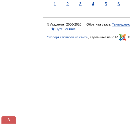
1
2
3
4
5
6
© Академик, 2000-2026
Обратная связь:
Техподдерж
👣 Путешествия
Экспорт словарей на сайты
, сделанные на PHP,
Jo
3