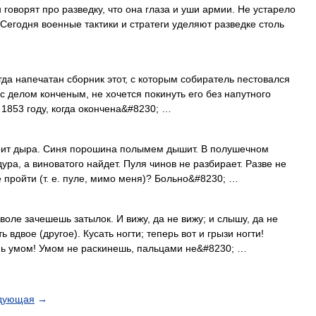
рят про разведку, что она глаза и уши армии. Не устарело
Сегодня военные тактики и стратеги уделяют разведке столь
гда напечатан сборник этот, с которым собиратель пестовался
ы с делом конченым, не хочется покинуть его без напутного
 1853 году, когда окончена&#8230; …
рит дыра. Синя порошина полымем дышит. В полушечном
ура, а виноватого найдет. Пуля чинов не разбирает. Разве не
е пройти (т. е. пуле, мимо меня)? Больно&#8230; …
оле зачешешь затылок. И вижу, да не вижу; и слышу, да не
ь вдвое (другое). Кусать ногти; теперь вот и грызи ногти!
нь умом! Умом не раскинешь, пальцами не&#8230; …
дующая
→