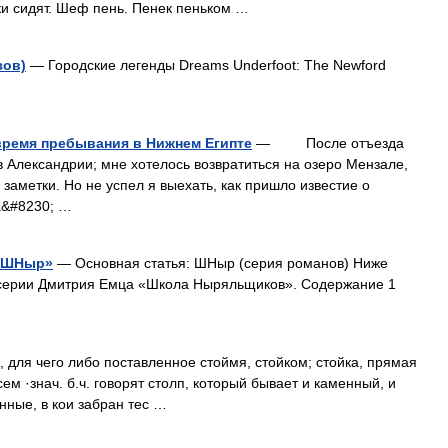
ьки сидят. Шеф пень. Пенек пеньком …
зов)
— Городские легенды Dreams Underfoot: The Newford
 время пребывания в Нижнем Египте
— После отъезда
 Александрии; мне хотелось возвратиться на озеро Мензале,
заметки. Но не успел я выехать, как пришло известие о
а&#8230; …
 «ШНыр»
— Основная статья: ШНыр (серия романов) Ниже
 серии Дмитрия Емца «Школа Ныряльщиков». Содержание 1
 для чего либо поставленное стоймя, стойком; стойка, прямая
сем ·знач. б.ч. говорят столп, который бывает и каменный, и
нные, в кои забран тес …