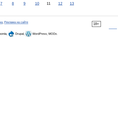
7
8
9
10
11
12
13
ка
,
Реклама на сайте
18+
omla,
Drupal,
WordPress, MODx.